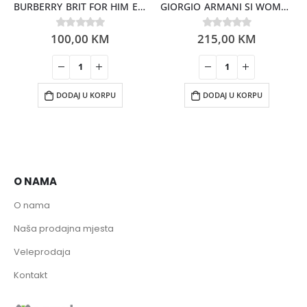
BURBERRY BRIT FOR HIM EDT 100ML
GIORGIO ARMANI SI WOMEN EDP 100ML
100,00
KM
215,00
KM
0
out of 5
0
out of 5
DODAJ U KORPU
DODAJ U KORPU
O NAMA
O nama
Naša prodajna mjesta
Veleprodaja
Kontakt