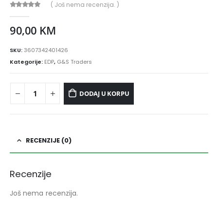
( Još nema recenzija. )
0
out of 5
90,00
KM
SKU:
3607342401426
Kategorije:
EDP
,
G&S Traders
DODAJ U KORPU
RECENZIJE (0)
Recenzije
Još nema recenzija.