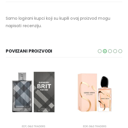
Samo logirani kupci koji su kupili ovaj proizvod mogu
napisati recenziju.
POVEZANI PROIZVODI
EDT
,
G&S TRADERS
EDP
,
G&S TRADERS