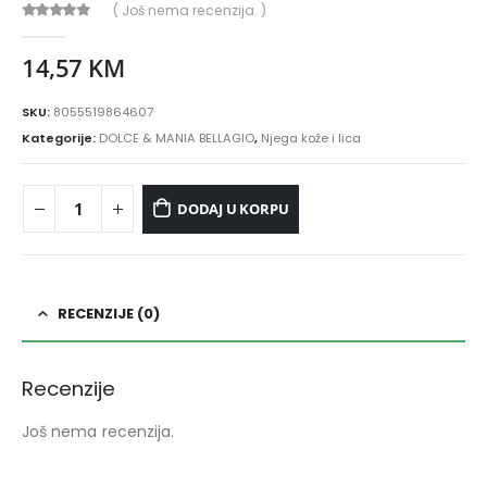
( Još nema recenzija. )
0
out of 5
14,57
KM
SKU:
8055519864607
Kategorije:
DOLCE & MANIA BELLAGIO
,
Njega kože i lica
DODAJ U KORPU
RECENZIJE (0)
Recenzije
Još nema recenzija.