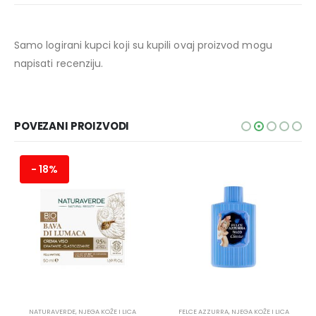
Samo logirani kupci koji su kupili ovaj proizvod mogu
napisati recenziju.
POVEZANI PROIZVODI
- 18%
NATURAVERDE
,
NJEGA KOŽE I LICA
FELCE AZZURRA
,
NJEGA KOŽE I LICA