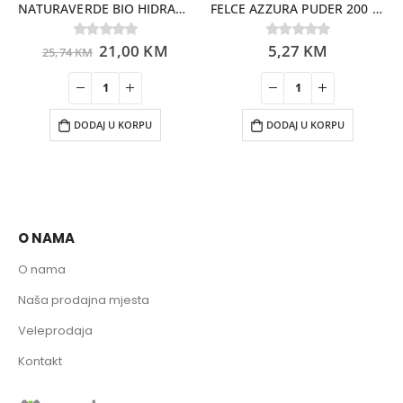
NATURAVERDE BIO HIDRATANTNA KREMA PUŽEVA SLUZ 50ML
FELCE AZZURA PUDER 200 GR
21,00
KM
5,27
KM
0
out of 5
0
out of 5
25,74
KM
DODAJ U KORPU
DODAJ U KORPU
O NAMA
O nama
Naša prodajna mjesta
Veleprodaja
Kontakt