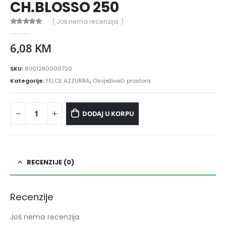
CH.BLOSSO 250
( Još nema recenzija. )
0
out of 5
6,08
KM
SKU:
8001280000720
Kategorije:
FELCE AZZURRA
,
Osvježivači prostora
DODAJ U KORPU
RECENZIJE (0)
Recenzije
Još nema recenzija.