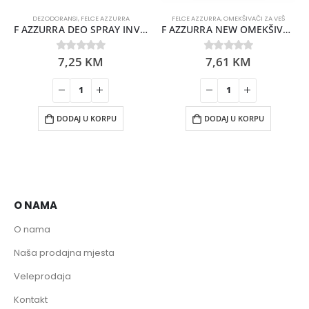
DEZODORANSI
,
FELCE AZZURRA
FELCE AZZURRA
,
OMEKŠIVAČI ZA VEŠ
F AZZURRA DEO SPRAY INVISIBILE DEOCOMPLEX 150ML DM
F AZZURRA NEW OMEKŠIVAČ ZA VEŠ AMBER 2L (40 PR)
7,25
KM
7,61
KM
0
out of 5
0
out of 5
DODAJ U KORPU
DODAJ U KORPU
O NAMA
O nama
Naša prodajna mjesta
Veleprodaja
Kontakt