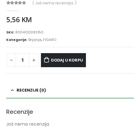
( Još nema recenzija. )
0
out of 5
5,56
KM
SKU:
8004120083150
Kategorije:
Brijanje
,
FIGARO
DODAJ U KORPU
RECENZIJE (0)
Recenzije
Još nema recenzija.