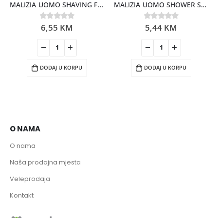
MALIZIA UOMO SHAVING FOAM VETYVER 300ML
MALIZIA UOMO SHOWER SHAMP. VETYVER 250ML
6,55
KM
5,44
KM
0
out of 5
0
out of 5
DODAJ U KORPU
DODAJ U KORPU
O NAMA
O nama
Naša prodajna mjesta
Veleprodaja
Kontakt