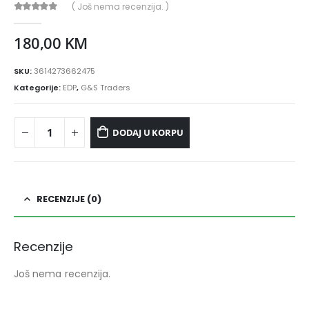
( Još nema recenzija. )
0
out of 5
180,00
KM
SKU:
3614273662475
Kategorije:
EDP
,
G&S Traders
DODAJ U KORPU
RECENZIJE (0)
Recenzije
Još nema recenzija.