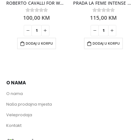
ROBERTO CAVALLI FOR WOMEN EDP 75ML
PRADA LA FEME INTENSE WOMEN EDP 35ML
100,00
KM
115,00
KM
0
out of 5
0
out of 5
DODAJ U KORPU
DODAJ U KORPU
O NAMA
O nama
Naša prodajna mjesta
Veleprodaja
Kontakt