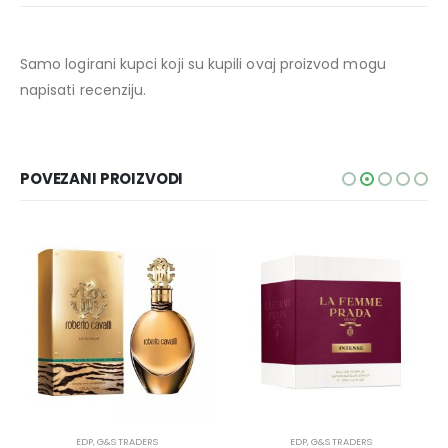
Samo logirani kupci koji su kupili ovaj proizvod mogu
napisati recenziju.
POVEZANI PROIZVODI
EDP
,
G&S TRADERS
EDP
,
G&S TRADERS