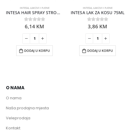
INTESA
,
LAKOVI I PJENE
INTESA
,
LAKOVI I PJENE
INTESA HAIR SPRAY STRONG HOLD 300ML
INTESA LAK ZA KOSU 75ML
6,14
KM
3,86
KM
0
out of 5
0
out of 5
DODAJ U KORPU
DODAJ U KORPU
O NAMA
O nama
Naša prodajna mjesta
Veleprodaja
Kontakt