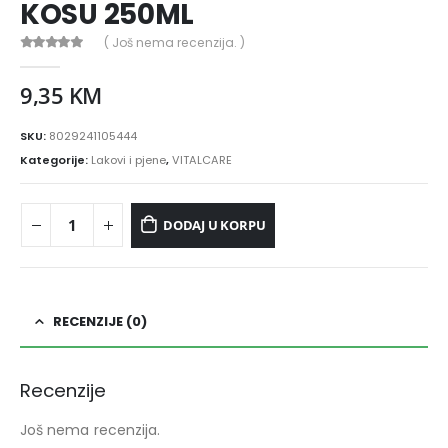
KOSU 250ML
( Još nema recenzija. )
0
out of 5
9,35
KM
SKU:
8029241105444
Kategorije:
Lakovi i pjene
,
VITALCARE
DODAJ U KORPU
RECENZIJE (0)
Recenzije
Još nema recenzija.