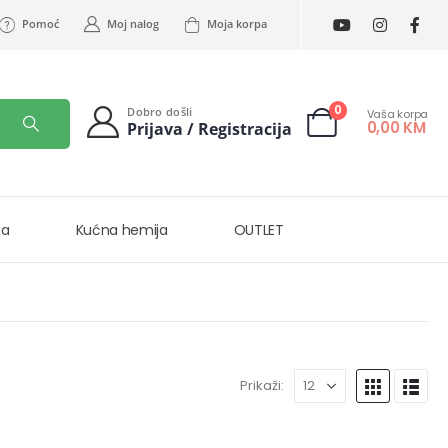
Pomoć
Moj nalog
Moja korpa
0
Dobro došli
Vaša korpa
0,00
KM
Prijava / Registracija
na
Kućna hemija
OUTLET
Prikaži: