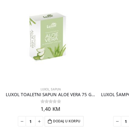
LUXOL
,
SAPUN
LUXOL TOALETNI SAPUN ALOE VERA 75 GR NOVO
0
1,40
out of 5
KM
DODAJ U KORPU