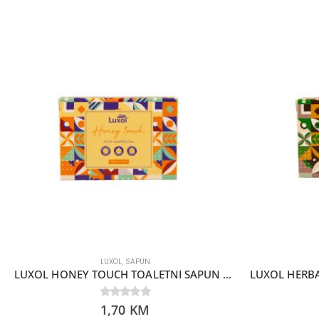
LUXOL
,
SAPUN
LUXOL HONEY TOUCH TOALETNI SAPUN 100GR
0
1,70
out of 5
KM