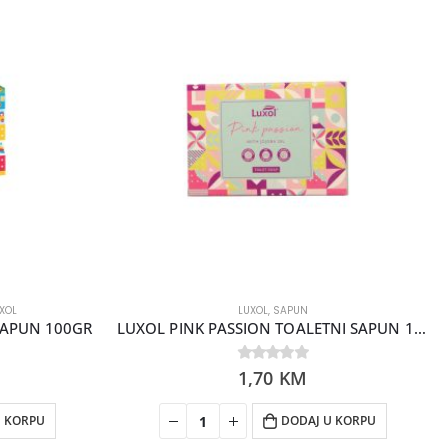
XOL
LUXOL
,
SAPUN
SAPUN 100GR
LUXOL PINK PASSION TOALETNI SAPUN 100GR
0
1,70
out of 5
KM
U KORPU
DODAJ U KORPU