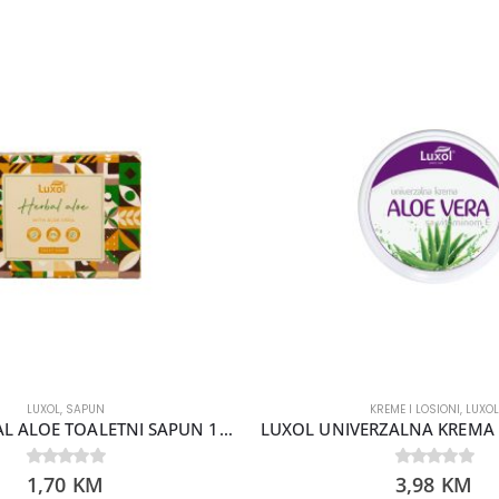
LUXOL
,
SAPUN
KREME I LOSIONI
,
LUXOL
LUXOL HERBAL ALOE TOALETNI SAPUN 100GR
0
1,70
out of 5
KM
0
3,98
out of 5
KM