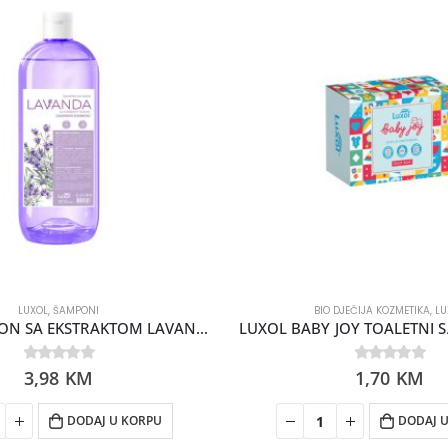
LUXOL
,
ŠAMPONI
BIO DJEČIJA KOZMETIKA
,
LU
LUXOL ŠAMPON SA EKSTRAKTOM LAVANDE 1000ML
LUXOL BABY JOY TOALETNI 
0
3,98
out of 5
KM
0
1,70
out of 5
KM
DODAJ U KORPU
DODAJ 