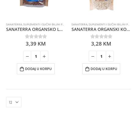
SANATERRA
,
SUPLEMENTI I SLIČNI BILJNI PREPARATI
SANATERRA
,
SUPLEMENTI I SLIČNI BILJNI PREPARATI
SANATERRA ORGANSKO LANENO SJEME 125GR
SANATERRA ORGANSKI KORNFLEKS 200GR
3,39
KM
3,28
KM
0
out of 5
0
out of 5
DODAJ U KORPU
DODAJ U KORPU