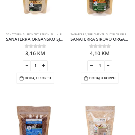
SANATERRA
,
SUPLEMENTI I SLIČNI BILJNI PREPARATI
SANATERRA
,
SUPLEMENTI I SLIČNI BILJNI PREPARATI
SANATERRA ORGANSKO SJEME SUSAMA 90GR
SANATERRA SIROVO ORGANSKO SJEME BUNDEVE 90GR
3,16
KM
4,10
KM
0
out of 5
0
out of 5
DODAJ U KORPU
DODAJ U KORPU