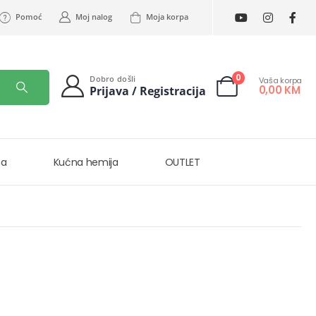
Pomoć
Moj nalog
Moja korpa
0
Dobro došli
Vaša korpa
0,00
KM
Prijava / Registracija
na
Kućna hemija
OUTLET