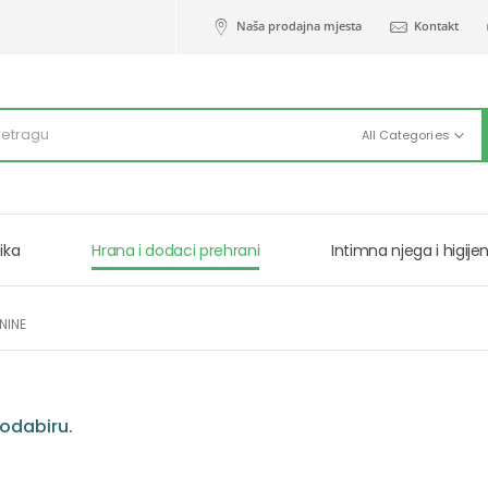
Naša prodajna mjesta
Kontakt
All Categories
ika
Hrana i dodaci prehrani
Intimna njega i higije
NINE
odabiru.