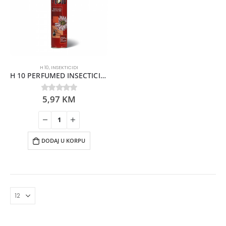
H 10
,
INSEKTICIDI
H 10 PERFUMED INSECTICIDE 500ML
5,97
KM
0
out of 5
DODAJ U KORPU