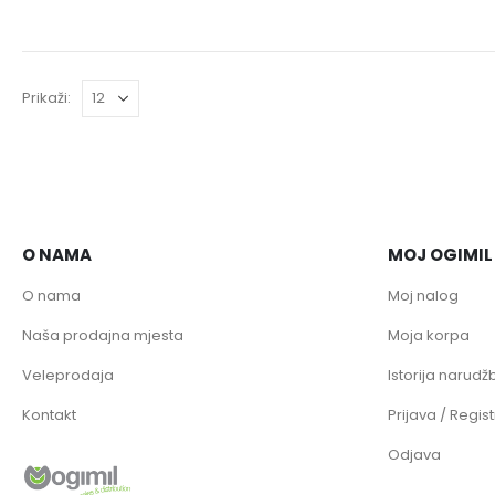
Prikaži:
O NAMA
MOJ OGIMIL
O nama
Moj nalog
Naša prodajna mjesta
Moja korpa
Veleprodaja
Istorija narudžb
Kontakt
Prijava / Regist
Odjava