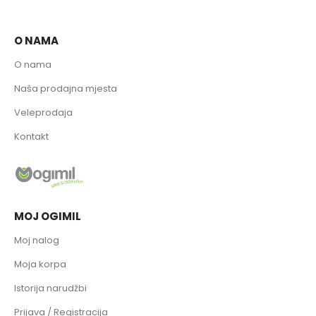
O NAMA
O nama
Naša prodajna mjesta
Veleprodaja
Kontakt
MOJ OGIMIL
Moj nalog
Moja korpa
Istorija narudžbi
Prijava / Registracija