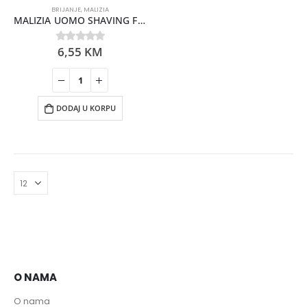
BRIJANJE
,
MALIZIA
MALIZIA UOMO SHAVING FOAM VETYVER 300ML
6,55
KM
0
out of 5
DODAJ U KORPU
O NAMA
O nama