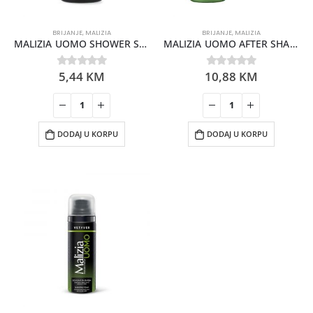
BRIJANJE
,
MALIZIA
BRIJANJE
,
MALIZIA
MALIZIA UOMO SHOWER SHAMP. VETYVER 250ML
MALIZIA UOMO AFTER SHAVE VETYVER 100ML
5,44
KM
10,88
KM
0
out of 5
0
out of 5
DODAJ U KORPU
DODAJ U KORPU