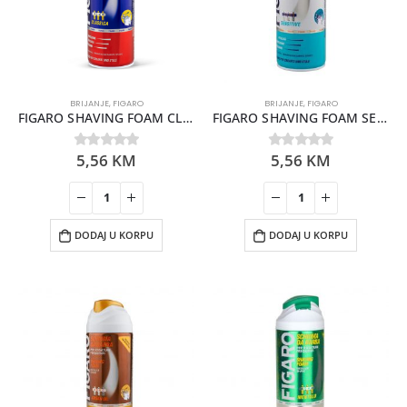
BRIJANJE
,
FIGARO
BRIJANJE
,
FIGARO
FIGARO SHAVING FOAM CLASSIC 400ML
FIGARO SHAVING FOAM SENSITIVE 400ML
5,56
KM
5,56
KM
0
out of 5
0
out of 5
DODAJ U KORPU
DODAJ U KORPU