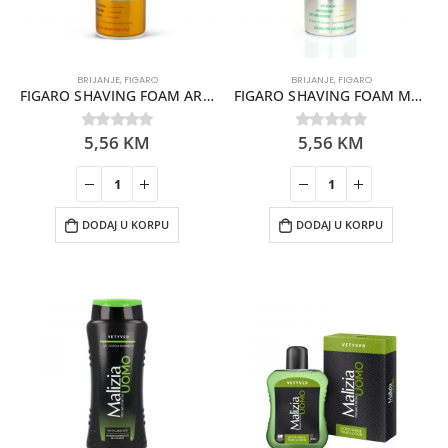
BRIJANJE
,
FIGARO
BRIJANJE
,
FIGARO
FIGARO SHAVING FOAM ARGAN OIL 400ML
FIGARO SHAVING FOAM MENTHOL 400ML
5,56
KM
5,56
KM
0
out of 5
0
out of 5
DODAJ U KORPU
DODAJ U KORPU