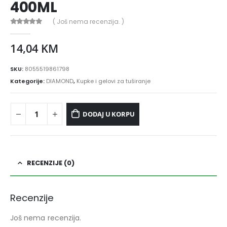
400ML
( Još nema recenzija. )
0
out of 5
14,04
KM
SKU:
8055519861798
Kategorije:
DIAMOND
,
Kupke i gelovi za tuširanje
DODAJ U KORPU
RECENZIJE (0)
Recenzije
Još nema recenzija.