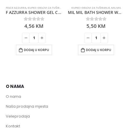
FELCE AZZURRA
,
KUPKE I GELOVI ZA TUŠIRANJE
KUPKE I GELOVI ZA TUŠIRANJE
,
MIL MIL
F AZZURRA SHOWER GEL CLASSIC 250ML
MIL MIL BATH SHOWER WHITE MUSK 1000ML
4,56
KM
5,50
KM
0
out of 5
0
out of 5
DODAJ U KORPU
DODAJ U KORPU
O NAMA
O nama
Naša prodajna mjesta
Veleprodaja
Kontakt