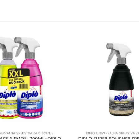
VERZALNA SREDSTVA ZA ČIŠĆENJE
DIPLO
,
UNIVERZALNA SREDSTVA ZA
DIPLO DUO PACK (LEMON 700ML+DIPLO STAKLO700ML)
DIPLO SUPER POLISHER SP