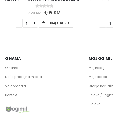
0
out of 5
4,09
KM
7,20
KM
DODAJ U KORPU
O NAMA
MOJ OGIMIL
O nama
Moj nalog
Naša prodajna mjesta
Moja korpa
Veleprodaja
Istorija narudžb
Kontakt
Prijava / Regist
Odjava