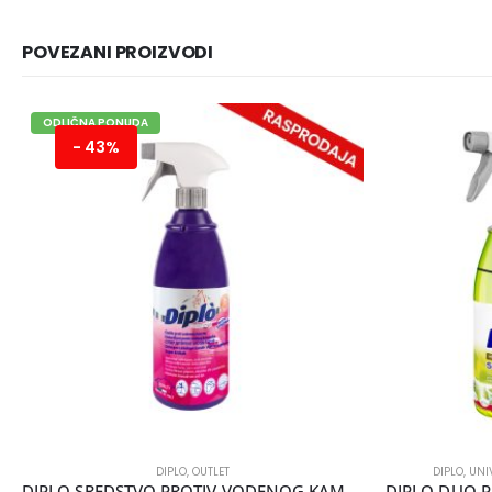
POVEZANI PROIZVODI
ODLIČNA PONUDA
- 43%
DIPLO
,
OUTLET
DIPLO
,
UNI
DIPLO SREDSTVO PROTIV VODENOG KAMENCA 750ML