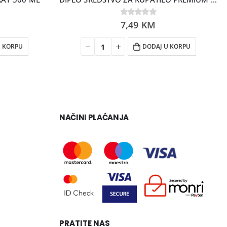
0
7,49
out of 5
KM
U KORPU
DODAJ U KORPU
NAČINI PLAĆANJA
PRATITE NAS