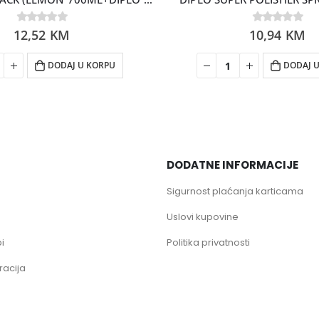
12,52
0
out of 5
KM
10,94
0
out of 5
KM
DODAJ U KORPU
DODAJ 
DODATNE INFORMACIJE
Sigurnost plaćanja karticama
Uslovi kupovine
i
Politika privatnosti
racija