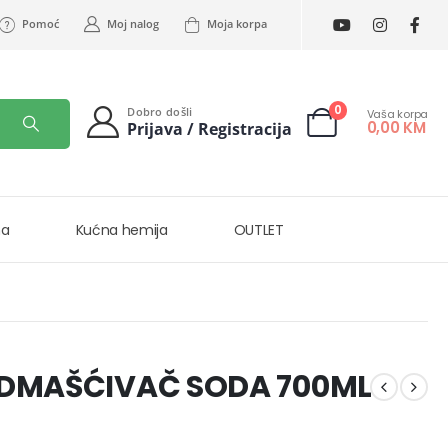
Pomoć
Moj nalog
Moja korpa
0
Dobro došli
Vaša korpa
0,00
KM
Prijava / Registracija
na
Kućna hemija
OUTLET
ODMAŠĆIVAČ SODA 700ML