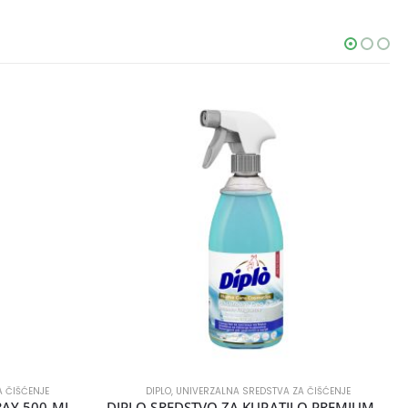
 ČIŠĆENJE
DIPLO
,
UNIVERZALNA SREDSTVA ZA ČIŠĆENJE
RAY 500 ML
DIPLO SREDSTVO ZA KUPATILO PREMIUM 700ML