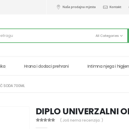
Naša prodajna mjesta
Kontakt
All Categories
ika
Hrana i dodaci prehrani
Intimna njega i higije
AČ SODA 700ML
DIPLO UNIVERZALNI 
( Još nema recenzija. )
0
out of 5