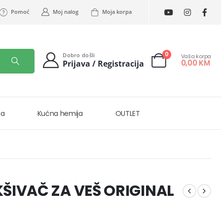
Pomoć
Moj nalog
Moja korpa
0
Dobro došli
Vaša korpa
0,00
KM
Prijava / Registracija
na
Kućna hemija
OUTLET
ŠIVAČ ZA VEŠ ORIGINAL