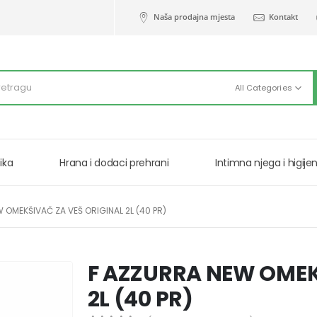
Naša prodajna mjesta
Kontakt
All Categories
ika
Hrana i dodaci prehrani
Intimna njega i higije
 OMEKŠIVAČ ZA VEŠ ORIGINAL 2L (40 PR)
F AZZURRA NEW OMEK
2L (40 PR)