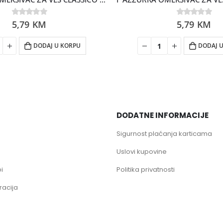
0
5,79
out of 5
KM
0
5,79
out of 5
KM
DODAJ U KORPU
DODAJ 
DODATNE INFORMACIJE
Sigurnost plaćanja karticama
Uslovi kupovine
i
Politika privatnosti
racija