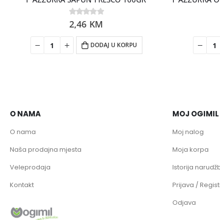
0
2,46
out of 5
KM
DODAJ U KORPU
O NAMA
MOJ OGIMIL
O nama
Moj nalog
Naša prodajna mjesta
Moja korpa
Veleprodaja
Istorija narudžb
Kontakt
Prijava / Regist
Odjava