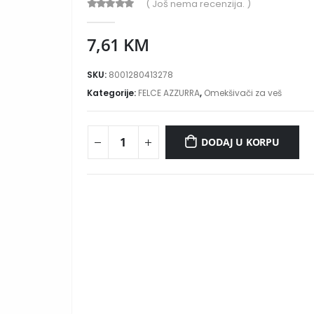
( Još nema recenzija. )
0
out of 5
7,61
KM
SKU:
8001280413278
Kategorije:
FELCE AZZURRA
,
Omekšivači za veš
DODAJ U KORPU