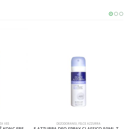
ZA VEŠ
DEZODORANSI
,
FELCE AZZURRA
F AZZURRA OMEKŠIVAČ ZA VEŠ KONC.FRESCHEZZA 1025ML
F AZZURRA DEO SPRAY CLASSICO 50ML TRAVEL SIZE