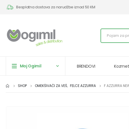
Besplatna dostava za narudžbe iznad 50 KM
Moj Ogimil
BRENDOVI
Kozmet
SHOP
OMEKŠIVAČI ZA VEŠ
,
FELCE AZZURRA
F AZZURRA NEW