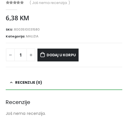
( Još nema recenzija. )
0
out of 5
6,38
KM
SKU:
8003510031580
Kategorija:
MALIZIA
DODAJ U KORPU
RECENZIJE (0)
Recenzije
Još nema recenzija.