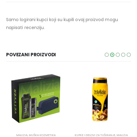
Samo logirani kupci koji su kupili ovaj proizvod mogu
napisati recenziju.
POVEZANI PROIZVODI
MALIZIA
,
MUŠKA KOZMETIKA
KUPKE I GELOVI ZA TUŠIRANJE
,
MALIZIA