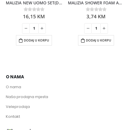
MALIZIA NEW UOMO SET(DEO150mL+SH.GEL250ML+NESESER)
MALIZIA SHOWER FOAM ARGAN & VANILLA 300ML
16,15
KM
3,74
KM
0
out of 5
0
out of 5
DODAJ U KORPU
DODAJ U KORPU
O NAMA
O nama
Naša prodajna mjesta
Veleprodaja
Kontakt