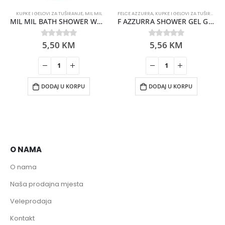
KUPKE I GELOVI ZA TUŠIRANJE
,
MIL MIL
FELCE AZZURRA
,
KUPKE I GELOVI ZA TUŠIRANJE
MIL MIL BATH SHOWER WHITE MUSK 1000ML
F AZZURRA SHOWER GEL GOLD & SPICE 400ML
5,50
KM
5,56
KM
0
out of 5
0
out of 5
DODAJ U KORPU
DODAJ U KORPU
O NAMA
O nama
Naša prodajna mjesta
Veleprodaja
Kontakt