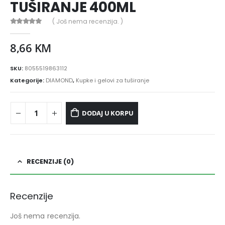
TUŠIRANJE 400ML
( Još nema recenzija. )
0
out of 5
8,66
KM
SKU:
8055519863112
Kategorije:
DIAMOND
,
Kupke i gelovi za tuširanje
DODAJ U KORPU
RECENZIJE (0)
Recenzije
Još nema recenzija.