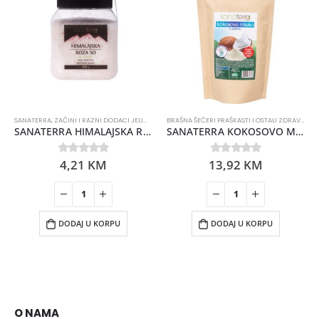
SANATERRA
,
ZAČINI I RAZNI DODACI JELIMA
BRAŠNA ŠEĆERI PRAŠKASTI I OSTALI ZDRAVI PROIZVODI
SANATERRA HIMALAJSKA ROZE SO 400GR
SANATERRA KOKOSOVO MLIJEKO U PRAHU 150GR
4,21
KM
13,92
KM
0
out of 5
0
out of 5
DODAJ U KORPU
DODAJ U KORPU
O NAMA