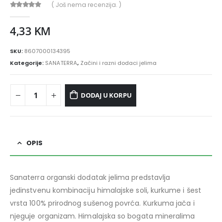
( Još nema recenzija. )
0
out of 5
4,33
KM
SKU:
8607000134395
Kategorije:
SANATERRA
,
Začini i razni dodaci jelima
DODAJ U KORPU
OPIS
Sanaterra organski dodatak jelima predstavlja
jedinstvenu kombinaciju himalajske soli, kurkume i šest
vrsta 100% prirodnog sušenog povrća. Kurkuma jača i
njeguje organizam. Himalajska so bogata mineralima