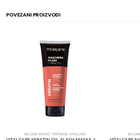
POVEZANI PROIZVODI
BALZAMI MASKE I TRETMANI
,
VITALCARE
BALZAM
VITALCARE KERATIN OIL FLASH MASKA 1 MINUT 190ML