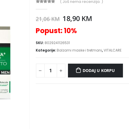
( Još nema recenzija. )
0
out of 5
18,90
KM
21,06
KM
Popust: 10%
SKU:
8029241126531
Kategorije:
Balzami maske i tretmani
,
VITALCARE
DODAJ U KORPU