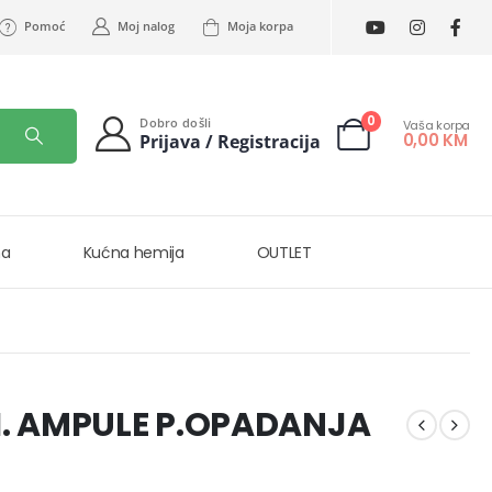
Pomoć
Moj nalog
Moja korpa
0
Dobro došli
Vaša korpa
0,00
KM
Prijava / Registracija
na
Kućna hemija
OUTLET
I. AMPULE P.OPADANJA