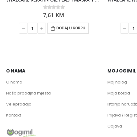
0
7,61
out of 5
KM
DODAJ U KORPU
O NAMA
MOJ OGIMIL
O nama
Moj nalog
Naša prodajna mjesta
Moja korpa
Veleprodaja
Istorija narudžb
Kontakt
Prijava / Regist
Odjava