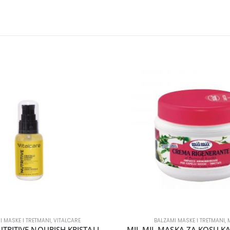
I MASKE I TRETMANI
,
VITALCARE
BALZAMI MASKE I TRETMANI
,
M
VITALCARE NUTRITIVE NOURISH.KRISTALI ZA KOSU 50ML
MIL MIL MASKA ZA KOSU K