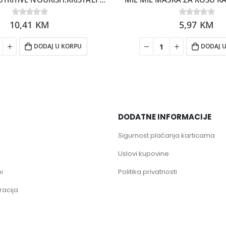
10,41
0
out of 5
KM
0
5,97
out of 5
KM
DODAJ U KORPU
DODAJ 
DODATNE INFORMACIJE
Sigurnost plaćanja karticama
Uslovi kupovine
i
Politika privatnosti
racija