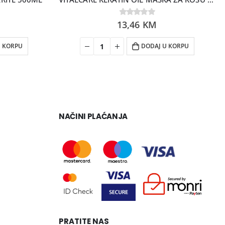
13,46
0
out of 5
KM
U KORPU
DODAJ U KORPU
NAČINI PLAĆANJA
PRATITE NAS