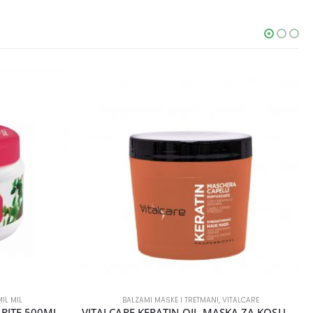
IL MIL
BALZAMI MASKE I TRETMANI
,
VITALCARE
ARITE 500ML
VITALCARE KERATIN OIL MASKA ZA KOSU 500ML