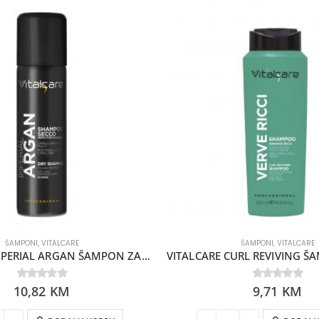
ŠAMPONI
,
VITALCARE
ŠAMPONI
,
VITALCARE
VITALCARE IMPERIAL ARGAN ŠAMPON ZA SUHO PRANJE
VITALCARE CURL REVIVING 
10,82
0
out of 5
KM
0
9,71
out of 5
KM