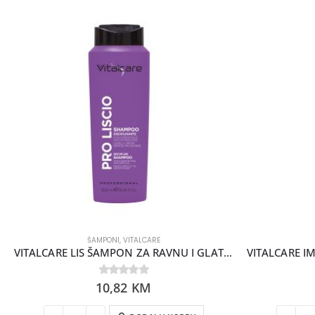
ŠAMPONI
,
VITALCARE
VITALCARE LIS ŠAMPON ZA RAVNU I GLATKU KOSU 500ML
10,82
0
out of 5
KM