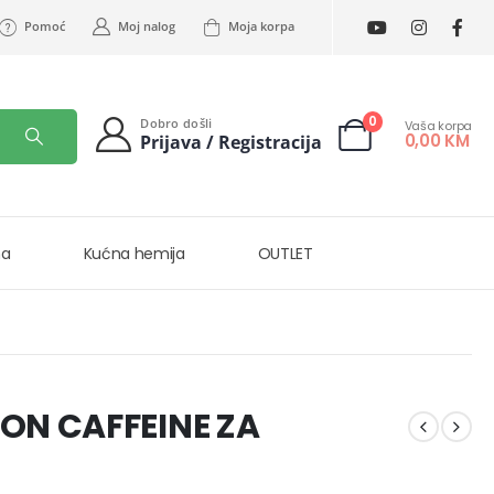
Pomoć
Moj nalog
Moja korpa
0
Dobro došli
Vaša korpa
0,00
KM
Prijava / Registracija
na
Kućna hemija
OUTLET
ON CAFFEINE ZA