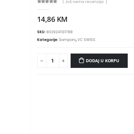
( Još nema recenzija. )
0
out of 5
14,86
KM
SKU:
8029241131788
Kategorije:
Šamponi
,
VC SWISS
DODAJ U KORPU