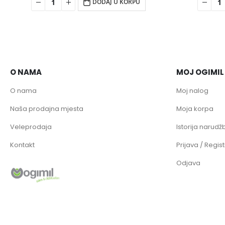
DODAJ U KORPU
O NAMA
MOJ OGIMIL
O nama
Moj nalog
Naša prodajna mjesta
Moja korpa
Veleprodaja
Istorija narudžb
Kontakt
Prijava / Regist
Odjava