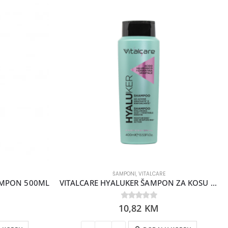
ŠAMPONI
,
VITALCARE
ŠAMPON 500ML
VITALCARE HYALUKER ŠAMPON ZA KOSU 400 ML
10,82
0
out of 5
KM