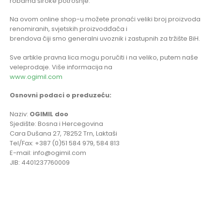
robama široke potrošnje.
Na ovom online shop-u možete pronaći veliki broj proizvoda
renomiranih, svjetskih proizvodđača i
brendova čiji smo generalni uvoznik i zastupnih za tržište BiH.
Sve artikle pravna lica mogu poručiti i na veliko, putem naše
veleprodaje. Više informacija na
www.ogimil.com
Osnovni podaci o preduzeću:
Naziv:
OGIMIL doo
Sjedište: Bosna i Hercegovina
Cara Dušana 27, 78252 Trn, Laktaši
Tel/Fax: +387 (0)51 584 979, 584 813
E-mail: info@ogimil.com
JIB: 4401237760009