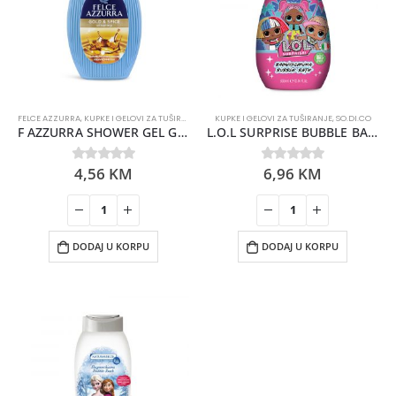
FELCE AZZURRA
,
KUPKE I GELOVI ZA TUŠIRANJE
KUPKE I GELOVI ZA TUŠIRANJE
,
SO.DI.CO
F AZZURRA SHOWER GEL GOLD & SPICE 250ML
L.O.L SURPRISE BUBBLE BATH 300ML
4,56
KM
6,96
KM
0
out of 5
0
out of 5
DODAJ U KORPU
DODAJ U KORPU