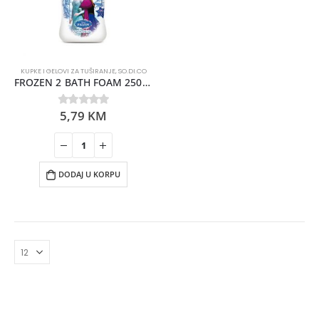
KUPKE I GELOVI ZA TUŠIRANJE
,
SO.DI.CO
FROZEN 2 BATH FOAM 250ML SO.DI.CO NOVO
5,79
KM
0
out of 5
DODAJ U KORPU