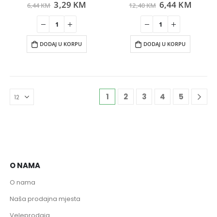
3,29
KM
6,44
KM
0
out of 5
0
out of 5
6,44
KM
12,40
KM
DODAJ U KORPU
DODAJ U KORPU
1
2
3
4
5
O NAMA
O nama
Naša prodajna mjesta
Veleprodaja