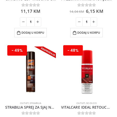
11,17
KM
6,15
KM
0
out of 5
0
out of 5
14,04
KM
DODAJ U KORPU
DODAJ U KORPU
- 49%
- 48%
OUTLET
,
STRABILIA
OUTLET
,
SO.DI.CO
STRABILIA SPREJ ZA SJAJ NAMJEŠTAJA 400ML
VITALCARE IDEAL RETOUCH INSTANT SPRAY CRVENI 75 ML