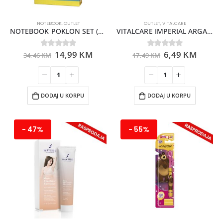
NOTEBOOK
,
OUTLET
OUTLET
,
VITALCARE
NOTEBOOK POKLON SET (EDT 100ML+DIVA DEO 100ML)
VITALCARE IMPERIAL ARGAN KRISTALI ZA KOSU 100ML
14,99
KM
6,49
KM
0
out of 5
0
out of 5
34,46
KM
17,49
KM
DODAJ U KORPU
DODAJ U KORPU
- 47%
- 55%