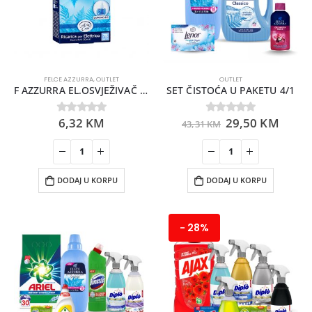
FELCE AZZURRA
,
OUTLET
OUTLET
F AZZURRA EL.OSVJEŽIVAČ REFIL CLASSIC 20ML
SET ČISTOĆA U PAKETU 4/1
6,32
KM
29,50
KM
0
out of 5
0
out of 5
43,31
KM
DODAJ U KORPU
DODAJ U KORPU
- 28%