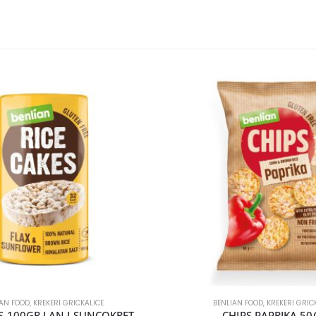
IAN FOOD
,
KREKERI GRICKALICE
BENLIAN FOOD
,
KREKERI GRIC
ES 100GR LAN I SUNCOKRET
CHIPS PAPRIKA 50