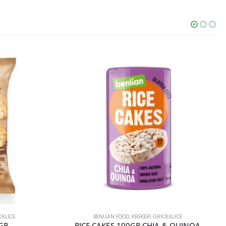
KALICE
BENLIAN FOOD
,
KREKERI GRICKALICE
GR
RICE CAKES 100GR CHIA & QUINOA