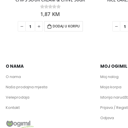
0
1,87
out of 5
KM
DODAJ U KORPU
O NAMA
MOJ OGIMIL
O nama
Moj nalog
Naša prodajna mjesta
Moja korpa
Veleprodaja
Istorija narudžb
Kontakt
Prijava / Regist
Odjava