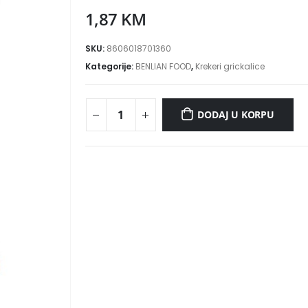
1,87
KM
SKU:
8606018701360
Kategorije:
BENLIAN FOOD
,
Krekeri grickalice
DODAJ U KORPU