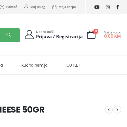
Pomoć
Moj nalog
Moja korpa
0
Dobro došli
Vaša korpa
0,00
KM
Prijava / Registracija
na
Kućna hemija
OUTLET
HEESE 50GR