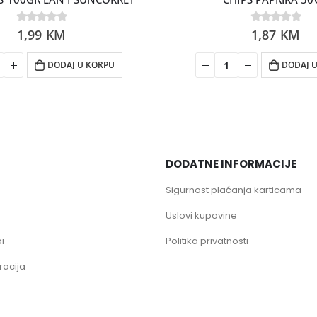
0
1,99
out of 5
KM
0
1,87
out of 5
KM
DODAJ U KORPU
DODAJ 
DODATNE INFORMACIJE
Sigurnost plaćanja karticama
Uslovi kupovine
i
Politika privatnosti
racija