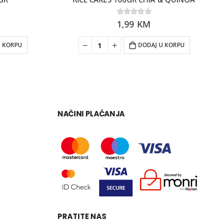
0
1,99
out of 5
KM
U KORPU
DODAJ U KORPU
NAČINI PLAĆANJA
PRATITE NAS