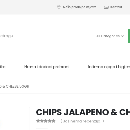
Naša prodajna mjesta
Kontakt
All Categories
ika
Hrana i dodaci prehrani
Intimna njega i higije
O & CHEESE 50GR
CHIPS JALAPENO & C
( Još nema recenzija. )
0
out of 5