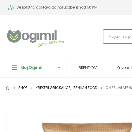
Besplatna dostava za narudžbe iznad 50 KM
Moj Ogimil
BRENDOVI
Kozmet
SHOP
KREKERI GRICKALICE
,
BENLIAN FOOD
CHIPS JALAPEN