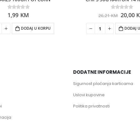
0
1,99
out of 5
KM
0
out of 5
20,00
26,21
KM
DODAJ U KORPU
DODAJ 
DODATNE INFORMACIJE
Sigurnost plaćanja karticama
Uslovi kupovine
i
Politika privatnosti
racija