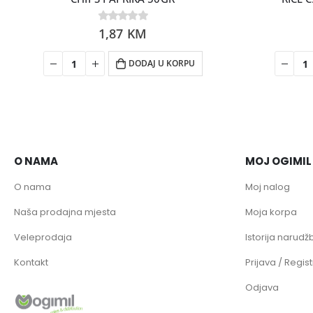
0
1,87
out of 5
KM
DODAJ U KORPU
O NAMA
MOJ OGIMIL
O nama
Moj nalog
Naša prodajna mjesta
Moja korpa
Veleprodaja
Istorija narudžb
Kontakt
Prijava / Regist
Odjava