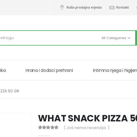
Naša prodajna mjesta
Kontakt
All Categories
ika
Hrana i dodaci prehrani
Intimna njega i higije
IZZA 50 GR
WHAT SNACK PIZZA 5
( Još nema recenzija. )
0
out of 5