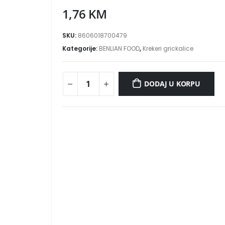
1,76
KM
SKU:
8606018700479
Kategorije:
BENLIAN FOOD
,
Krekeri grickalice
DODAJ U KORPU