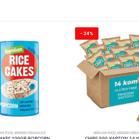
- 24%
IAN FOOD
,
KREKERI GRICKALICE
BENLIAN FOOD
,
KREKERI GRIC
CAKES 100GR POPCORN
CHIPS 50G KARTON 14