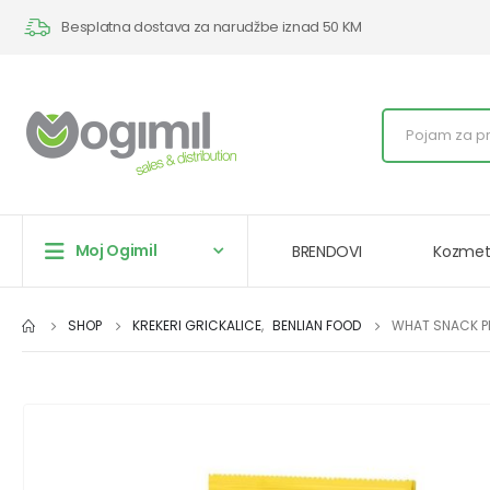
Besplatna dostava za narudžbe iznad 50 KM
Moj Ogimil
BRENDOVI
Kozmet
SHOP
KREKERI GRICKALICE
,
BENLIAN FOOD
WHAT SNACK P