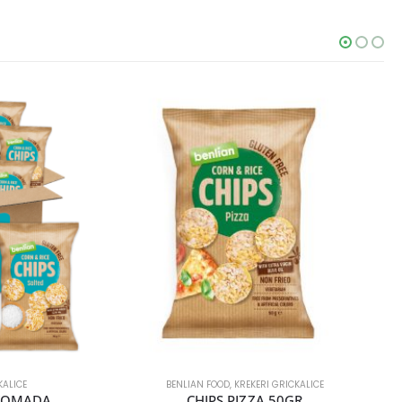
KALICE
BENLIAN FOOD
,
KREKERI GRICKALICE
 KOMADA
CHIPS PIZZA 50GR