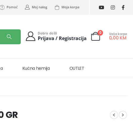
Pomoć
Moj nalog
Moja korpa
0
Dobro došli
Vaša korpa
0,00
KM
Prijava / Registracija
na
Kućna hemija
OUTLET
0 GR