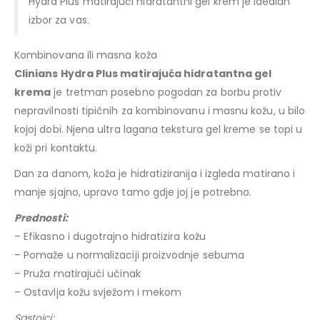
Hydra Plus matirajući hidratantni gel krem ​​je idealan
izbor za vas.
Kombinovana ili masna koža
Clinians Hydra Plus matirajuća hidratantna gel
krema
je tretman posebno pogodan za borbu protiv
nepravilnosti tipičnih za kombinovanu i masnu kožu, u bilo
kojoj dobi. Njena ultra lagana tekstura gel kreme se topi u
koži pri kontaktu.
Dan za danom, koža je hidratiziranija i izgleda matirano i
manje sjajno, upravo tamo gdje joj je potrebno.
Prednosti:
– Efikasno i dugotrajno hidratizira kožu
– Pomaže u normalizaciji proizvodnje sebuma
– Pruža matirajući učinak
– Ostavlja kožu svježom i mekom
Sastojci: