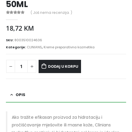
50ML
( Još nema recenzija. )
0
out of 5
18,72
KM
SKU:
8003510024636
Kategorije:
CLINIANS
,
Kreme preparativna kozmetika
DODAJ U KORPU
OPIS
Ako tražite efikasan proizvod za hidrataciju i
pročišćavanje mješovite ili masne kože, Clinians