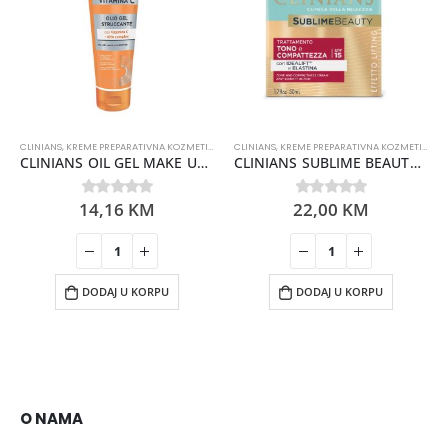
CLINIANS
,
KREME PREPARATIVNA KOZMETIKA
CLINIANS
,
KREME PREPARATIVNA KOZMETIKA
CLINIANS OIL GEL MAKE UP SA VITAMINOM C 125ML
CLINIANS SUBLIME BEAUTY KREMA PROTIV BORA 50+
14,16
KM
22,00
KM
0
out of 5
0
out of 5
DODAJ U KORPU
DODAJ U KORPU
O NAMA