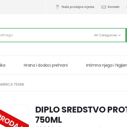
Naša prodajna mjesta
Kontakt
All Categories
ika
Hrana i dodaci prehrani
Intimna njega i higije
KAMENCA 750ML
DIPLO SREDSTVO PR
750ML