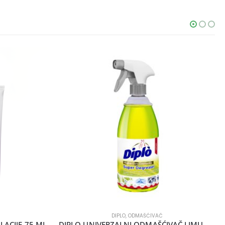
DIPLO
,
ODMAŠĆIVAČ
LACIJE 75 ML
DIPLO UNIVERZALNI ODMAŠĆIVAČ LIMUN PUMPICA 700 ML