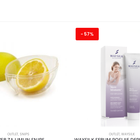
- 57%
OUTLET
,
SNIPS
OUTLET
,
WAYSILK
VER ZA LIMUN SNIPS
WAYSILK SERUM POSLIJE DEPI