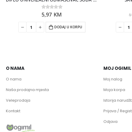
0
5,97
out of 5
KM
1
DODAJ U KORPU
O NAMA
MOJ OGIMIL
O nama
Moj nalog
Naša prodajna mjesta
Moja korpa
Veleprodaja
Istorija narudžb
Kontakt
Prijava / Regist
Odjava