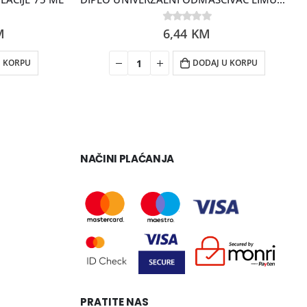
M
0
6,44
out of 5
KM
U KORPU
DODAJ U KORPU
NAČINI PLAĆANJA
PRATITE NAS