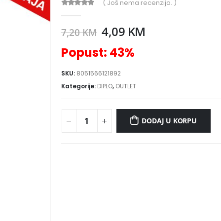
( Još nema recenzija. )
0
out of 5
4,09
KM
7,20
KM
Popust: 43%
SKU:
8051566121892
Kategorije:
DIPLO
,
OUTLET
DODAJ U KORPU