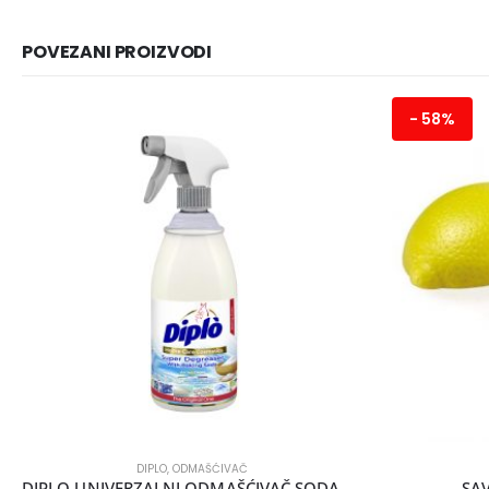
POVEZANI PROIZVODI
- 58%
DIPLO
,
ODMAŠĆIVAČ
DIPLO UNIVERZALNI ODMAŠĆIVAČ SODA 700ML
SA