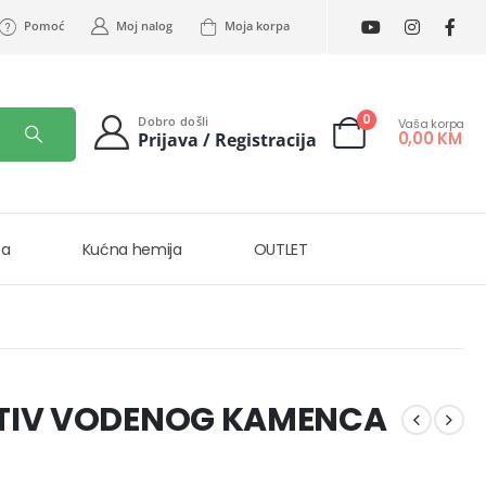
Pomoć
Moj nalog
Moja korpa
0
Dobro došli
Vaša korpa
0,00
KM
Prijava / Registracija
na
Kućna hemija
OUTLET
OTIV VODENOG KAMENCA