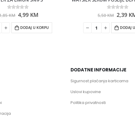
0
out of 5
4,99
KM
0
out of 5
2,39
K
1,85
KM
5,50
KM
DODAJ U KORPU
DODAJ 
DODATNE INFORMACIJE
Sigurnost plaćanja karticama
Uslovi kupovine
i
Politika privatnosti
racija