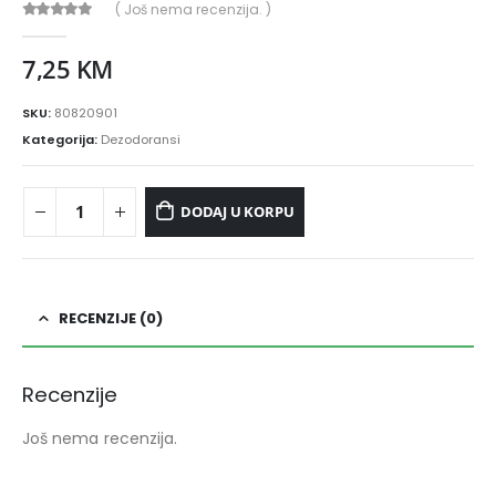
( Još nema recenzija. )
0
out of 5
7,25
KM
SKU:
80820901
Kategorija:
Dezodoransi
DODAJ U KORPU
RECENZIJE (0)
Recenzije
Još nema recenzija.