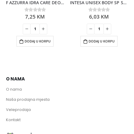
F AZZURRA IDRA CARE DEO SPRAY SKIN CARE 150ML
INTESA UNISEX BODY SP SEXTREME 125ML
7,25
KM
6,03
KM
0
out of 5
0
out of 5
DODAJ U KORPU
DODAJ U KORPU
O NAMA
O nama
Naša prodajna mjesta
Veleprodaja
Kontakt