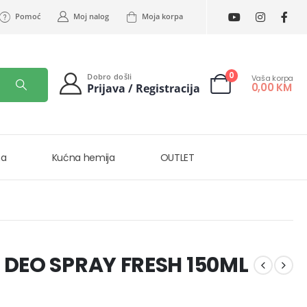
Pomoć
Moj nalog
Moja korpa
0
Dobro došli
Vaša korpa
0,00
KM
Prijava / Registracija
na
Kućna hemija
OUTLET
 DEO SPRAY FRESH 150ML