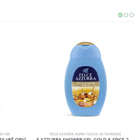
ZA VEŠ
FELCE AZZURRA
,
KUPKE I GELOVI ZA TUŠIRANJE
F AZZURRA NEW OMEKŠIVAČ ZA VEŠ ORIGINAL 2L (40 PR)
F AZZURRA SHOWER GEL GOLD & SPICE 250ML