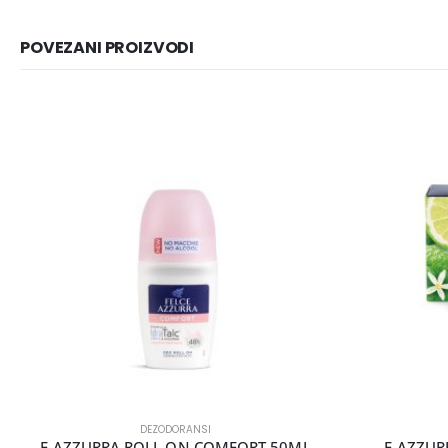
POVEZANI PROIZVODI
DEZODORANSI
F AZZURRA ROLL ON COMFORT 50ML
F AZZUR