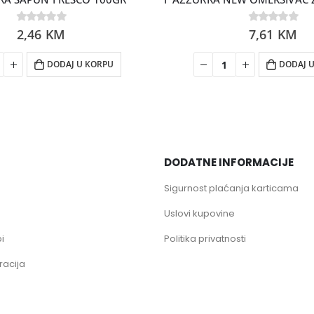
0
2,46
out of 5
KM
0
7,61
out of 5
KM
DODAJ U KORPU
DODAJ 
DODATNE INFORMACIJE
Sigurnost plaćanja karticama
Uslovi kupovine
i
Politika privatnosti
racija