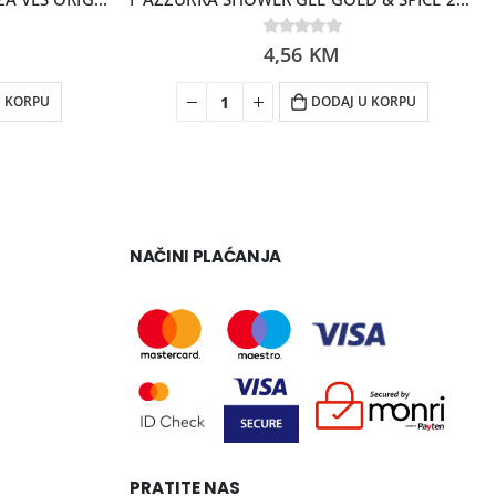
0
4,56
out of 5
KM
U KORPU
DODAJ U KORPU
NAČINI PLAĆANJA
PRATITE NAS