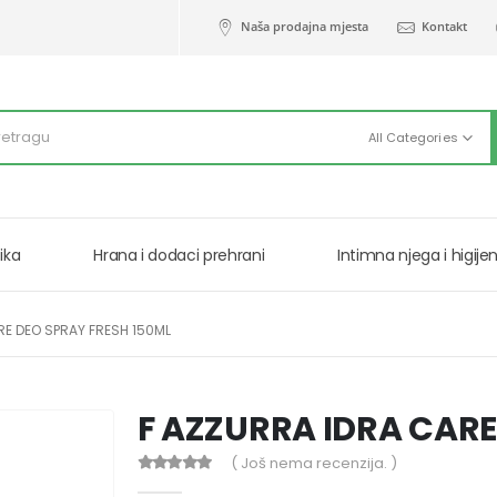
Naša prodajna mjesta
Kontakt
All Categories
ika
Hrana i dodaci prehrani
Intimna njega i higije
RE DEO SPRAY FRESH 150ML
F AZZURRA IDRA CARE
( Još nema recenzija. )
0
out of 5