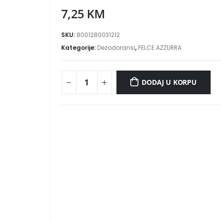
7,25
KM
SKU:
8001280031212
Kategorije:
Dezodoransi
,
FELCE AZZURRA
DODAJ U KORPU