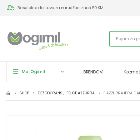
Besplatna dostava za narudžbe iznad 50 KM
Moj Ogimil
BRENDOVI
Kozmet
SHOP
DEZODORANSI
,
FELCE AZZURRA
F AZZURRA IDRA CA