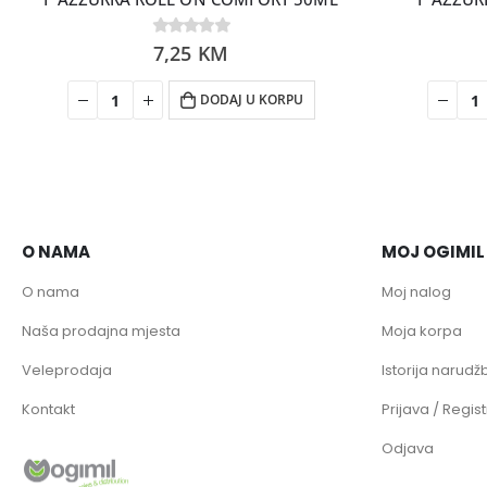
0
7,25
out of 5
KM
DODAJ U KORPU
O NAMA
MOJ OGIMIL
O nama
Moj nalog
Naša prodajna mjesta
Moja korpa
Veleprodaja
Istorija narudžb
Kontakt
Prijava / Regist
Odjava