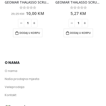
GEOMAR THALASSO SCRUB ANTI-FATIGUE 600GR
GEOMAR THALASSO SCRUB REMODELLING SINLE DOSE 85ML
10,00
KM
5,27
KM
0
out of 5
0
out of 5
29,25
KM
DODAJ U KORPU
DODAJ U KORPU
O NAMA
O nama
Naša prodajna mjesta
Veleprodaja
Kontakt