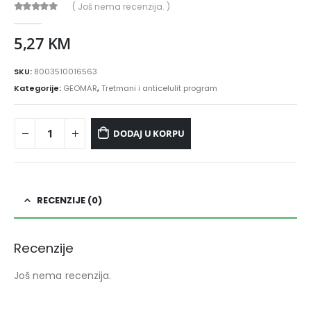
( Još nema recenzija. )
0
out of 5
5,27
KM
SKU:
8003510016563
Kategorije:
GEOMAR
,
Tretmani i anticelulit program
DODAJ U KORPU
RECENZIJE (0)
Recenzije
Još nema recenzija.