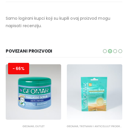
Samo logirani kupci koji su kupili ovaj proizvod mogu
napisati recenziju.
POVEZANI PROIZVODI
- 66%
GEOMAR
,
OUTLET
GEOMAR
,
TRETMANI I ANTICELULIT PROGRAM