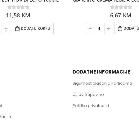
11,58
0
out of 5
KM
0
6,67
out of 5
KM
DODAJ U KORPU
DODAJ 
DODATNE INFORMACIJE
Sigurnost plaćanja karticama
Uslovi kupovine
i
Politika privatnosti
racija