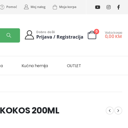
Pomoć
Moj nalog
Moja korpa
0
Dobro došli
Vaša korpa
0,00
KM
Prijava / Registracija
na
Kućna hemija
OUTLET
 KOKOS 200ML