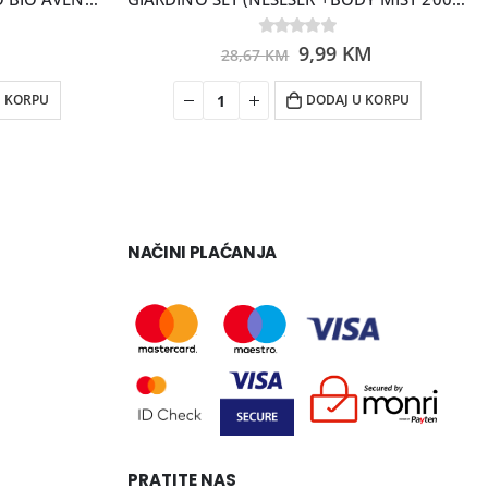
0
out of 5
9,99
KM
28,67
KM
U KORPU
DODAJ U KORPU
NAČINI PLAĆANJA
PRATITE NAS