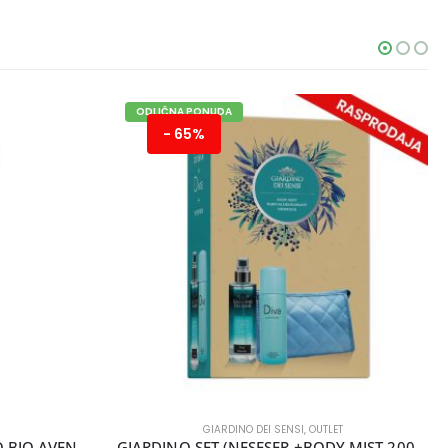
ODLIČNA PONUDA
- 65%
GIARDINO DEI SENSI
,
OUTLET
GIARDINO CREMA FLUIDA ECO BIO AVENA 200ML
GIARDINO SET (NESESER +BODY MIST 200ML+DIVA DEO )