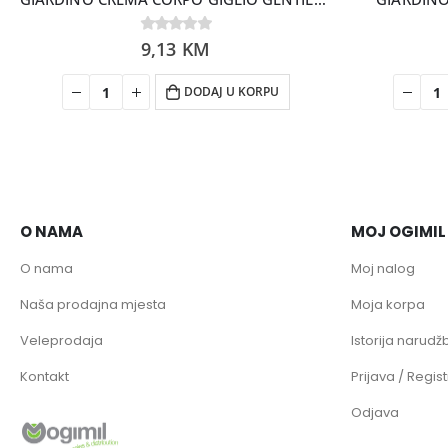
0
9,13
out of 5
KM
DODAJ U KORPU
O NAMA
MOJ OGIMIL
O nama
Moj nalog
Naša prodajna mjesta
Moja korpa
Veleprodaja
Istorija narudžb
Kontakt
Prijava / Regist
Odjava