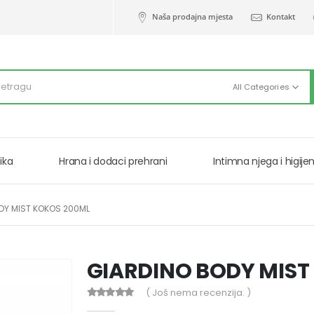
Naša prodajna mjesta
Kontakt
All Categories
ika
Hrana i dodaci prehrani
Intimna njega i higije
DY MIST KOKOS 200ML
GIARDINO BODY MIST
( Još nema recenzija. )
0
out of 5