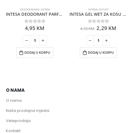
DEZODORANSI
,
INTESA
INTESA
,
OUTLET
INTESA DEODORANT PARFUME VITA 150ML
INTESA GEL WET ZA KOSU U TUBI 150ML
4,95
KM
2,29
KM
0
out of 5
0
out of 5
4,33
KM
DODAJ U KORPU
DODAJ U KORPU
O NAMA
O nama
Naša prodajna mjesta
Veleprodaja
Kontakt