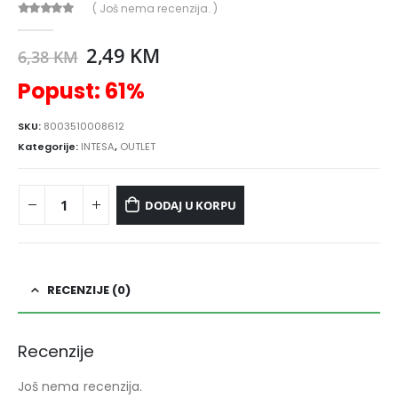
( Još nema recenzija. )
0
out of 5
2,49
KM
6,38
KM
Popust: 61%
SKU:
8003510008612
Kategorije:
INTESA
,
OUTLET
DODAJ U KORPU
RECENZIJE (0)
Recenzije
Još nema recenzija.