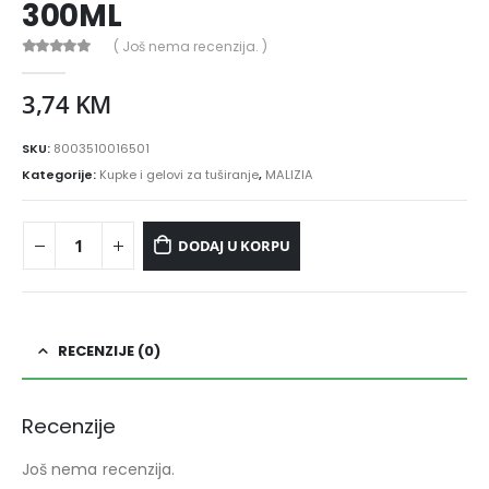
300ML
( Još nema recenzija. )
0
out of 5
3,74
KM
SKU:
8003510016501
Kategorije:
Kupke i gelovi za tuširanje
,
MALIZIA
DODAJ U KORPU
RECENZIJE (0)
Recenzije
Još nema recenzija.