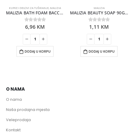
KUPKE I GELOVI ZA TUŠIRANJE
,
MALIZIA
MALIZIA
MALIZIA BATH FOAM BACCHE E FIORI DI GOJI 1000ML
MALIZIA BEAUTY SOAP 90GR FLOWER JASMIN
6,96
KM
1,11
KM
0
out of 5
0
out of 5
DODAJ U KORPU
DODAJ U KORPU
O NAMA
O nama
Naša prodajna mjesta
Veleprodaja
Kontakt