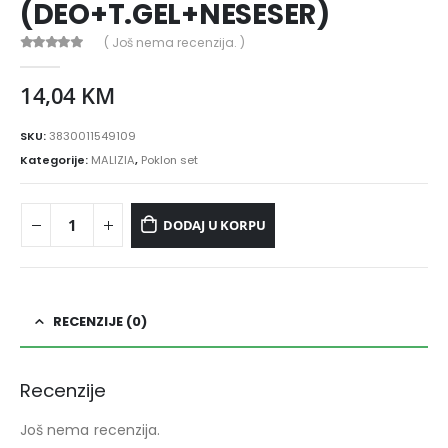
(DEO+T.GEL+NESESER)
( Još nema recenzija. )
0
out of 5
14,04
KM
SKU:
3830011549109
Kategorije:
MALIZIA
,
Poklon set
DODAJ U KORPU
RECENZIJE (0)
Recenzije
Još nema recenzija.