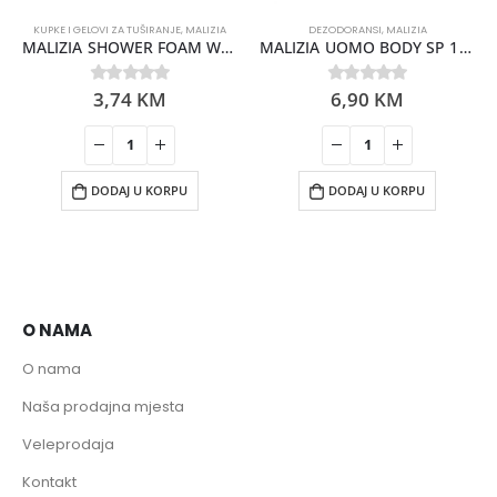
KUPKE I GELOVI ZA TUŠIRANJE
,
MALIZIA
DEZODORANSI
,
MALIZIA
MALIZIA SHOWER FOAM WHITE MUSK 300ML
MALIZIA UOMO BODY SP 150ML AQUA
3,74
KM
6,90
KM
0
out of 5
0
out of 5
DODAJ U KORPU
DODAJ U KORPU
O NAMA
O nama
Naša prodajna mjesta
Veleprodaja
Kontakt