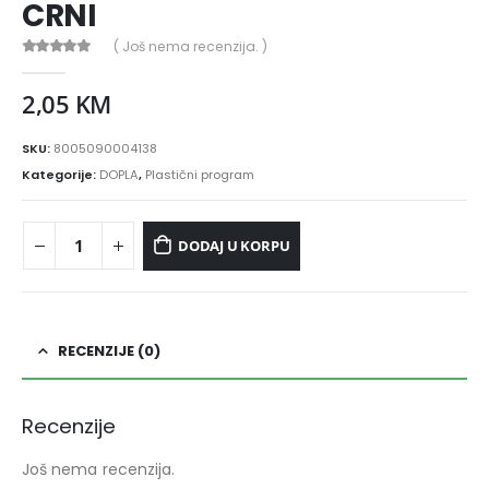
CRNI
( Još nema recenzija. )
0
out of 5
2,05
KM
SKU:
8005090004138
Kategorije:
DOPLA
,
Plastični program
DODAJ U KORPU
RECENZIJE (0)
Recenzije
Još nema recenzija.