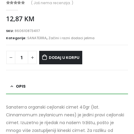
( Još nema recenzija. )
0
out of 5
12,87
KM
SKU:
8606108734117
Kategorije:
SANATERRA
,
Začini i razni dodaci jelima
DODAJ U KORPU
OPIS
Sanaterra organski cejlonski cimet 40gr (lat.
Cinnamomum zeylanicum nees) je jedini pravi cejlonski
cimet. Izuzetno je rijedak na našem tržištu, pošto je
mnogo više zastupljeniji kineski cimet. Za razliku od