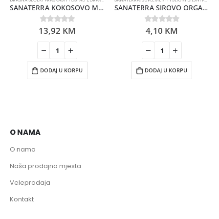
SANATERRA KOKOSOVO MLIJEKO U PRAHU 150GR
SANATERRA SIROVO ORGANSKO SJEME BUNDEVE 90GR
13,92
KM
4,10
KM
0
out of 5
0
out of 5
DODAJ U KORPU
DODAJ U KORPU
O NAMA
O nama
Naša prodajna mjesta
Veleprodaja
Kontakt