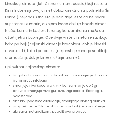
kineskog cimeta (lat. Cinnamomum cassia) koji raste u
Kini i Indoneziji, ovaj cimet dolazi direktno sa podneblja Šri
Lanke (Cejlona). Ono što je najbitnije jeste da ne sadrži
supstancu kumarin, a kojom inače obiluje kineski cimet.
Inače, kumarin kod preteranog konzumiranja može da
ošteti jetru i bubrege. Ove dvije vrste cimeta se razlikuju
kako po boji (cejlonski cimet je braonkast, dok je kineski
crvenkast), tako i po aromi (cejlonski je mnogo suptilniji,
aromatičniji, dok je kineski oštrije arome).
Ljekovitost cejlonskog cimeta:
bogat antioksidansima i fenolima – nezamjenjivi borci u
borbi protiv infekcija
smanjuje nivo šećera u krvi – konzumiranje do 6gr
dnevno smanjuje nivo glukoze, triglicerida i štetnog LDL
holesterola
čisti krv i podstiče cirkulaciju, smanjenje krvnog pritiska
pospješuje moždane aktivnosti i poboljšava pamćenje
ubrzava metabolizam, poboljšava probavu