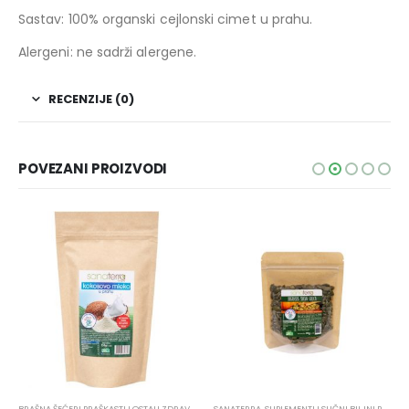
Sastav: 100% organski cejlonski cimet u prahu.
Alergeni: ne sadrži alergene.
RECENZIJE (0)
POVEZANI PROIZVODI
BRAŠNA ŠEĆERI PRAŠKASTI I OSTALI ZDRAVI PROIZVODI
SANATERRA
,
SANATERRA
,
SUPLEMENTI I SLIČNI BILJNI PREPARATI