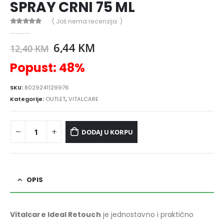
SPRAY CRNI 75 ML
( Još nema recenzija. )
0
out of 5
6,44
KM
12,40
KM
Popust: 48%
SKU:
8029241129976
Kategorije:
OUTLET
,
VITALCARE
DODAJ U KORPU
OPIS
Vitalcare Ideal Retouch
je jednostavno i praktično