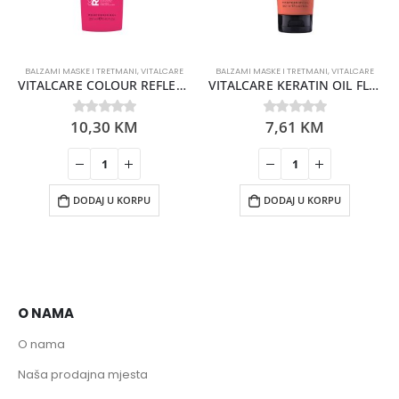
BALZAMI MASKE I TRETMANI
,
VITALCARE
BALZAMI MASKE I TRETMANI
,
VITALCARE
VITALCARE COLOUR REFLEX BALZAM ZA KOSU 250ML
VITALCARE KERATIN OIL FLASH MASKA 1 MINUT 190ML
10,30
KM
7,61
KM
0
out of 5
0
out of 5
DODAJ U KORPU
DODAJ U KORPU
O NAMA
O nama
Naša prodajna mjesta