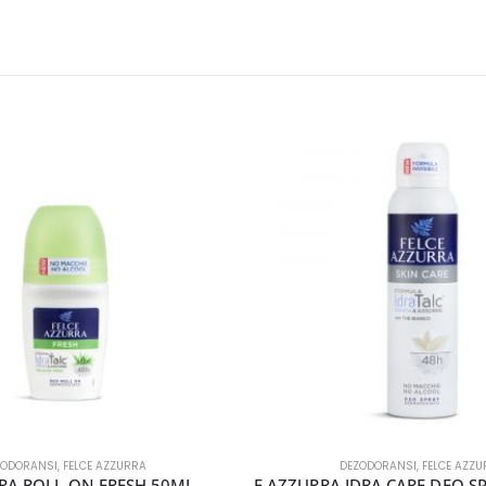
AZZURRA
DEZODORANSI
,
FELCE AZZURRA
FRESH 50ML
F AZZURRA IDRA CARE DEO SPRAY SKIN CARE 150ML