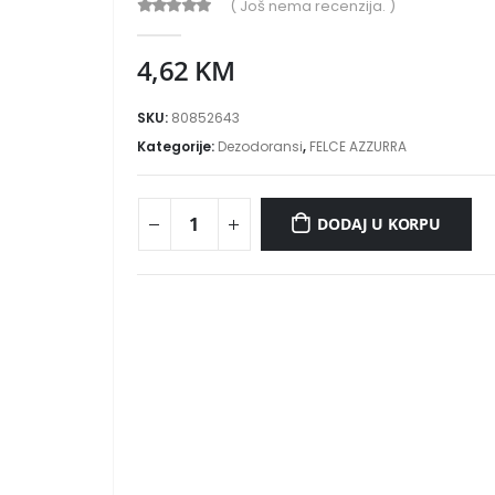
( Još nema recenzija. )
0
out of 5
4,62
KM
SKU:
80852643
Kategorije:
Dezodoransi
,
FELCE AZZURRA
DODAJ U KORPU