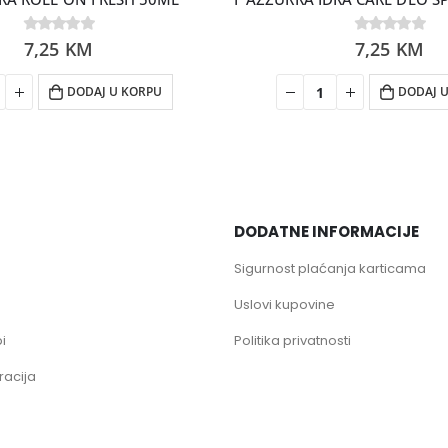
0
7,25
out of 5
KM
J U KORPU
DODAJ U KORPU
DODATNE INFORMACIJE
Sigurnost plaćanja karticama
Uslovi kupovine
i
Politika privatnosti
racija