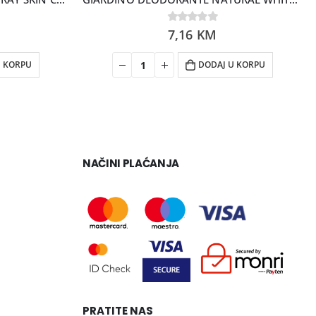
0
7,16
out of 5
KM
DODAJ U KORPU
NAČINI PLAĆANJA
PRATITE NAS