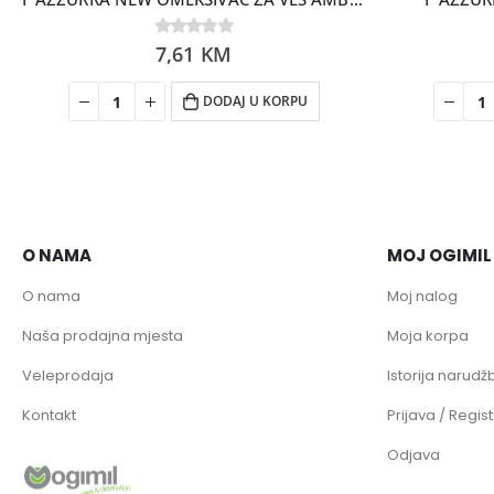
0
7,61
out of 5
KM
0
7,25
out of 5
KM
DODAJ U KORPU
DODA
O NAMA
MOJ OGIMIL
O nama
Moj nalog
Naša prodajna mjesta
Moja korpa
Veleprodaja
Istorija narudžb
Kontakt
Prijava / Regist
Odjava