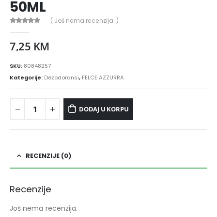
50ML
( Još nema recenzija. )
0
out of 5
7,25
KM
SKU:
80848257
Kategorije:
Dezodoransi
,
FELCE AZZURRA
DODAJ U KORPU
RECENZIJE (0)
Recenzije
Još nema recenzija.