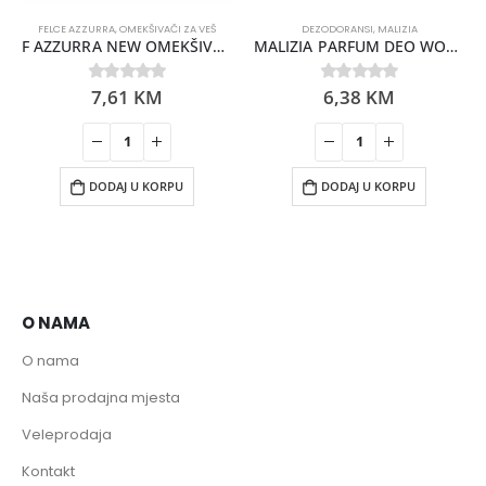
FELCE AZZURRA
,
OMEKŠIVAČI ZA VEŠ
DEZODORANSI
,
MALIZIA
F AZZURRA NEW OMEKŠIVAČ ZA VEŠ ORIGINAL 2L (40 PR)
MALIZIA PARFUM DEO WOMEN ANIMALIER 150ML
7,61
KM
6,38
KM
0
out of 5
0
out of 5
DODAJ U KORPU
DODAJ U KORPU
O NAMA
O nama
Naša prodajna mjesta
Veleprodaja
Kontakt