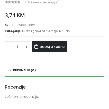
( Još nema recenzija. )
0
out of 5
3,74
KM
SKU:
8003510038602
Kategorije:
Kupke i gelovi za tuširanje
,
MALIZIA
DODAJ U KORPU
RECENZIJE (0)
Recenzije
Još nema recenzija.