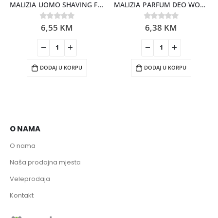
MALIZIA UOMO SHAVING FOAM VETYVER 300ML
MALIZIA PARFUM DEO WOMEN ANIMALIER 150ML
6,55
KM
6,38
KM
0
out of 5
0
out of 5
DODAJ U KORPU
DODAJ U KORPU
O NAMA
O nama
Naša prodajna mjesta
Veleprodaja
Kontakt