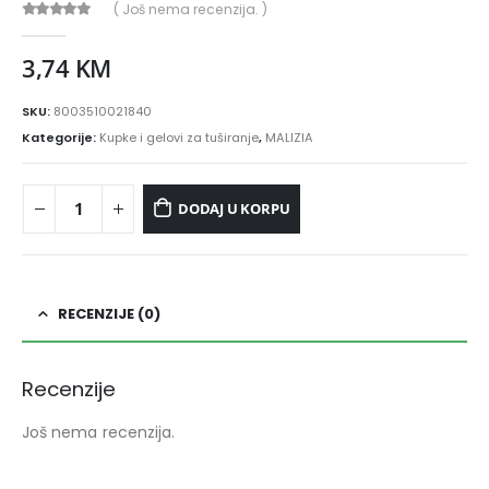
( Još nema recenzija. )
0
out of 5
3,74
KM
SKU:
8003510021840
Kategorije:
Kupke i gelovi za tuširanje
,
MALIZIA
DODAJ U KORPU
RECENZIJE (0)
Recenzije
Još nema recenzija.