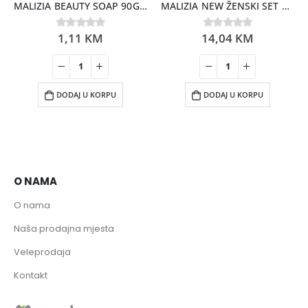
MALIZIA BEAUTY SOAP 90GR FLOWER JASMIN
MALIZIA NEW ŽENSKI SET VANILLA (DEO+TUŠ GEL+NESESE
1,11
KM
14,04
KM
0
out of 5
0
out of 5
DODAJ U KORPU
DODAJ U KORPU
O NAMA
O nama
Naša prodajna mjesta
Veleprodaja
Kontakt