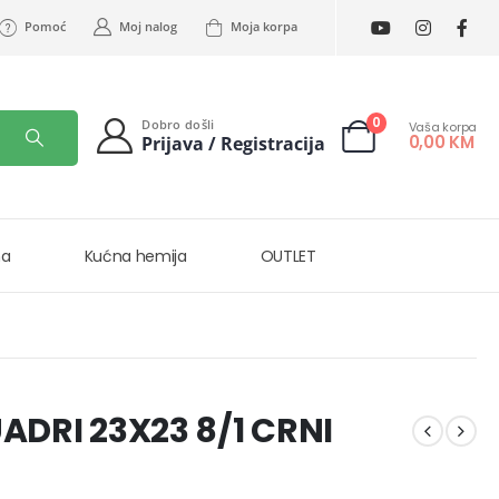
Pomoć
Moj nalog
Moja korpa
0
Dobro došli
Vaša korpa
0,00
KM
Prijava / Registracija
na
Kućna hemija
OUTLET
ADRI 23X23 8/1 CRNI