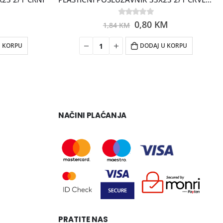
0
out of 5
0,80
KM
1,84
KM
U KORPU
DODAJ U KORPU
NAČINI PLAĆANJA
PRATITE NAS