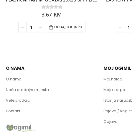
0
3,67
out of 5
KM
DODAJ U KORPU
O NAMA
MOJ OGIMIL
O nama
Moj nalog
Naša prodajna mjesta
Moja korpa
Veleprodaja
Istorija narudžb
Kontakt
Prijava / Regist
Odjava