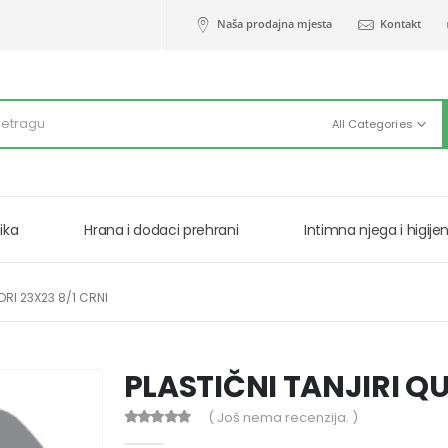
Naša prodajna mjesta
Kontakt
All Categories
ika
Hrana i dodaci prehrani
Intimna njega i higije
DRI 23X23 8/1 CRNI
PLASTIČNI TANJIRI QU
( Još nema recenzija. )
0
out of 5