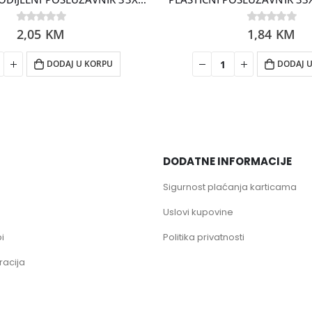
0
2,05
out of 5
KM
0
1,84
out of 5
KM
DODAJ U KORPU
DODAJ 
DODATNE INFORMACIJE
Sigurnost plaćanja karticama
Uslovi kupovine
i
Politika privatnosti
racija