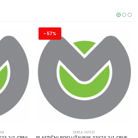
- 57%
RAM
DOPLA
,
OUTLET
23 2/1 CRNI
PLASTIČNI POSLUŽAVNIK 33X23 2/1 CRVENI